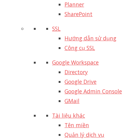
Planner
SharePoint
SSL
Hướng dẫn sử dụng
Công cụ SSL
Google Workspace
Directory
Google Drive
Google Admin Console
GMail
Tài liệu khác
Tên miền
Quản lý dịch vụ