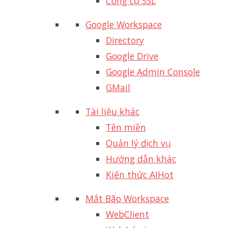
Công cụ SSL
Google Workspace
Directory
Google Drive
Google Admin Console
GMail
Tài liệu khác
Tên miền
Quản lý dịch vụ
Hướng dẫn khác
Kiến thức AI
Hot
Mắt Bão Workspace
WebClient