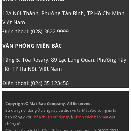
12A Núi Thành, Phường Tân Bình, TP.Hồ Chí Minh,
Việt Nam
Điện thoại: (028) 3622 9999
VĂN PHÒNG MIỀN BẮC
Tầng 5, Tòa Rosary, 89 Lạc Long Quân, Phường Tây
Hồ, TP.Hà Nội, Việt Nam
Điện thoại: (024) 35 123456
Copyright© Mat Bao Company. All Reserved.
Sử dụng nội dung ở trang này và dịch vụ tại Mắt Bão có nghĩa là
bạn đồng ý với
Thỏa thuận sử dụng
và
Chính sách bảo mật
của
chúng tôi.
Công ty cổ phần Mắt Bão - Giấy phép kinh doanh số: 0302712571