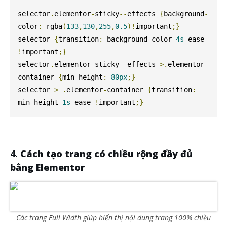
selector
.
elementor
-
sticky
--
effects 
{
background
-
color
:
 rgba
(
133
,
130
,
255
,
0.5
)!
important
;}
selector 
{
transition
:
 background
-
color 
4s
 ease 
!
important
;}
selector
.
elementor
-
sticky
--
effects 
>.
elementor
-
container 
{
min
-
height
:
80px
;}
selector 
>
.
elementor
-
container 
{
transition
:
min
-
height 
1s
 ease 
!
important
;}
Cách tạo trang có chiều rộng đầy đủ
bằng Elementor
Các trang Full Width giúp hiển thị nội dung trang 100% chiều