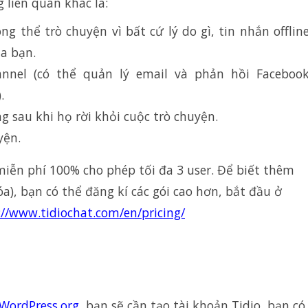
 liên quan khác là:
 thể trò chuyện vì bất cứ lý do gì, tin nhắn offlin
a bạn.
nnel (có thể quản lý email và phản hồi Faceboo
.
 sau khi họ rời khỏi cuộc trò chuyện.
yện.
miễn phí 100% cho phép tối đa 3 user. Để biết thêm
a), bạn có thể đăng kí các gói cao hơn, bắt đầu ở
://www.tidiochat.com/en/pricing/
WordPress.org
, bạn sẽ cần tạo tài khoản Tidio, bạn có