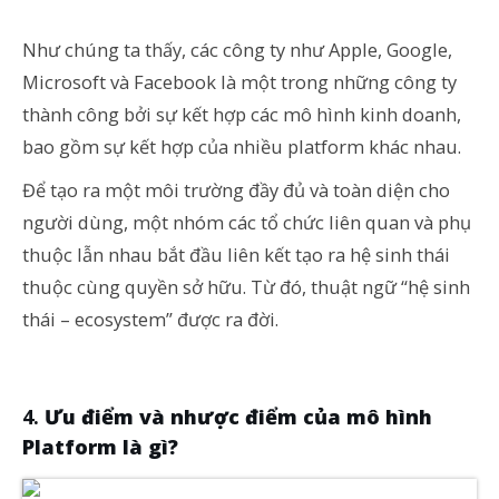
Như chúng ta thấy, các công ty như Apple, Google,
Microsoft và Facebook là một trong những công ty
thành công bởi sự kết hợp các mô hình kinh doanh,
bao gồm sự kết hợp của nhiều platform khác nhau.
Để tạo ra một môi trường đầy đủ và toàn diện cho
người dùng, một nhóm các tổ chức liên quan và phụ
thuộc lẫn nhau bắt đầu liên kết tạo ra hệ sinh thái
thuộc cùng quyền sở hữu. Từ đó, thuật ngữ “hệ sinh
thái – ecosystem” được ra đời.
Ưu điểm và nhược điểm của mô hình
Platform là gì?