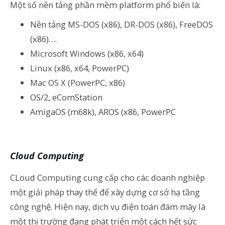
Một số nền tảng phần mềm platform phổ biến là:
Nền tảng MS-DOS (x86), DR-DOS (x86), FreeDOS
(x86)….
Microsoft Windows (x86, x64)
Linux (x86, x64, PowerPC)
Mac OS X (PowerPC, x86)
OS/2, eComStation
AmigaOS (m68k), AROS (x86, PowerPC
Cloud Computing
CLoud Computing cung cấp cho các doanh nghiệp
một giải pháp thay thế để xây dựng cơ sở hạ tầng
công nghệ. Hiện nay, dịch vụ điện toán đám mây là
một thị trường đang phát triển một cách hết sức