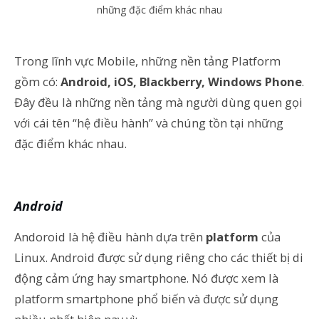
những đặc điểm khác nhau
Trong lĩnh vực Mobile, những nền tảng Platform
gồm có:
Android, iOS, Blackberry, Windows Phone
.
Đây đều là những nền tảng mà người dùng quen gọi
với cái tên “hệ điều hành” và chúng tồn tại những
đặc điểm khác nhau.
Android
Andoroid là hệ điều hành dựa trên
platform
của
Linux. Android được sử dụng riêng cho các thiết bị di
động cảm ứng hay smartphone. Nó được xem là
platform smartphone phổ biến và được sử dụng