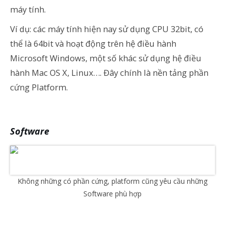
máy tính.
Ví dụ: các máy tính hiện nay sử dụng CPU 32bit, có
thể là 64bit và hoạt động trên hệ điều hành
Microsoft Windows, một số khác sử dụng hệ điều
hành Mac OS X, Linux…. Đây chính là nền tảng phần
cứng Platform.
Software
Không những có phần cứng, platform cũng yêu cầu những
Software phù hợp