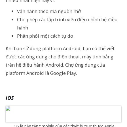
nhiều nhất hiện nay vì:
Vận hành theo mã nguồn mở
Cho phép các lập trình viên điều chỉnh hệ điều
hành
Phân phối một cách tự do
Khi bạn sử dụng platform Android, bạn có thể viết
được các ứng dụng cho điện thoại, máy tính bảng
trên hệ điều hành Android. Chợ ứng dụng của
platform Android là Google Play.
IOS
IOS là nền tảng mobile của các thiết bị trực thuộc Apple