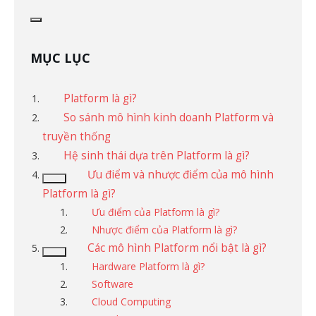
MỤC LỤC
Platform là gì?
So sánh mô hình kinh doanh Platform và
truyền thống
Hệ sinh thái dựa trên Platform là gì?
Ưu điểm và nhược điểm của mô hình
Platform là gì?
Ưu điểm của Platform là gì?
Nhược điểm của Platform là gì?
Các mô hình Platform nổi bật là gì?
Hardware Platform là gì?
Software
Cloud Computing