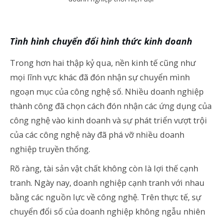
Tình hình chuyển đổi hình thức kinh doanh
Trong hơn hai thập kỷ qua, nền kinh tế cũng như
mọi lĩnh vực khác đã đón nhận sự chuyển mình
ngoạn mục của công nghệ số. Nhiều doanh nghiệp
thành công đã chọn cách đón nhận các ứng dụng của
công nghệ vào kinh doanh và sự phát triển vượt trội
của các công nghệ này đã phá vỡ nhiều doanh
nghiệp truyền thống.
Rõ ràng, tài sản vật chất không còn là lợi thế cạnh
tranh. Ngày nay, doanh nghiệp cạnh tranh với nhau
bằng các nguồn lực về công nghệ. Trên thực tế, sự
chuyển đổi số của doanh nghiệp không ngẫu nhiên