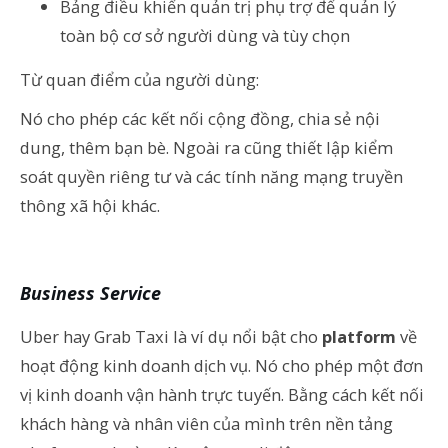
Bảng điều khiển quản trị phụ trợ để quản lý
toàn bộ cơ sở người dùng và tùy chọn
Từ quan điểm của người dùng:
Nó cho phép các kết nối cộng đồng, chia sẻ nội
dung, thêm bạn bè. Ngoài ra cũng thiết lập kiểm
soát quyền riêng tư và các tính năng mạng truyền
thông xã hội khác.
Business Service
Uber hay Grab Taxi là ví dụ nổi bật cho
platform
về
hoạt động kinh doanh dịch vụ. Nó cho phép một đơn
vị kinh doanh vận hành trực tuyến. Bằng cách kết nối
khách hàng và nhân viên của mình trên nền tảng