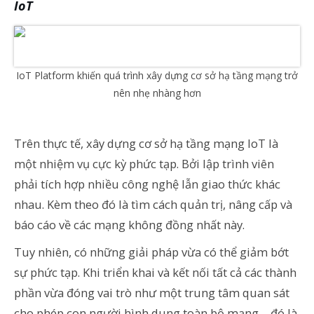
IoT
IoT Platform khiến quá trình xây dựng cơ sở hạ tầng mạng trở
nên nhẹ nhàng hơn
Trên thực tế, xây dựng cơ sở hạ tầng mạng IoT là
một nhiệm vụ cực kỳ phức tạp. Bởi lập trình viên
phải tích hợp nhiều công nghệ lẫn giao thức khác
nhau. Kèm theo đó là tìm cách quản trị, nâng cấp và
báo cáo về các mạng không đồng nhất này.
Tuy nhiên, có những giải pháp vừa có thể giảm bớt
sự phức tạp. Khi triển khai và kết nối tất cả các thành
phần vừa đóng vai trò như một trung tâm quan sát
cho phép con người hình dung toàn bộ mạng – đó là