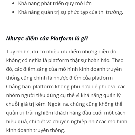
Khả năng phát triển quy mô lớn.
Khả năng quản trị sự phức tạp của thị trường.
Nhược điểm của Platform là gì?
Tuy nhiên, dù có nhiều ưu điểm nhưng điều đó
không có nghĩa là platform thật sự hoàn hảo. Theo
đó, các điểm sáng của mô hình kinh doanh truyền
thống cũng chính là nhược điểm của platform.
Chẳng hạn: platform không phù hợp để phục vụ các
nhóm người tiêu dùng cụ thể vì khả năng quản lý
chuỗi giá trị kém. Ngoài ra, chúng cũng không thể
quản trị trải nghiệm khách hàng đầu cuối một cách
hiệu quả, chi tiết và chuyên nghiệp như các mô hình
kinh doanh truyền thống.