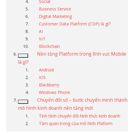
Social
Business Service
Digital Marketing
Customer Data Platform (CDP) là gì?
AI
IoT
Blockchain
Nền tảng Platform trong lĩnh vực Mobile
là gì?
Android
IOS
Blackberry
Windows Phone
Chuyển đổi số – bước chuyển mình thành
mô hình kinh doanh nền tảng mới
Tình hình chuyển đổi hình thức kinh doanh
Tầm quan trong của mô hình Plaform