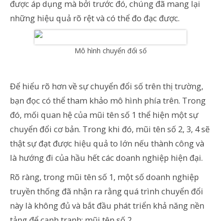
được áp dụng mà bởi trước đó, chúng đã mang lại
những hiệu quả rõ rệt và có thể đo đạc được.
Mô hình chuyển đổi số
Để hiểu rõ hơn về sự chuyển đổi số trên thị trường,
bạn đọc có thể tham khảo mô hình phía trên. Trong
đó, mối quan hệ của mũi tên số 1 thể hiện một sự
chuyển đổi cơ bản. Trong khi đó, mũi tên số 2, 3, 4 sẽ
thật sự đạt được hiệu quả to lớn nếu thành công và
là hướng đi của hầu hết các doanh nghiệp hiện đại.
Rõ ràng, trong mũi tên số 1, một số doanh nghiệp
truyền thống đã nhận ra rằng quá trình chuyển đổi
này là không đủ và bắt đầu phát triển khả năng nền
tảng để cạnh tranh: mũi tên số 2.