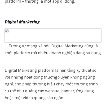
platform – thường là một app di động.
Digital Marketing
Tương tự mạng xã hội, Digital Marketing cũng là
một platform mà nhiều doanh nghiệp đang sử dụng
Digital Marketing platform là nền tảng kỹ thuật số
với những hoạt động thường xuyên không ngừng
nghỉ, cho phép thương hiệu chạy một chương trình
cụ thể như quảng cáo website, banner, ứng dụng
hoặc một video quảng cáo ngắn.