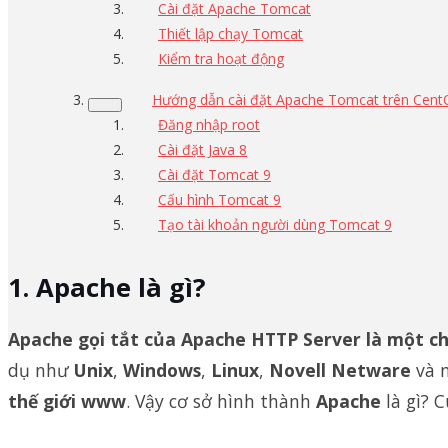
Cài đặt Apache Tomcat
Thiết lập chạy Tomcat
Kiểm tra hoạt động
Hướng dẫn cài đặt Apache Tomcat trên Cent
Đăng nhập root
Cài đặt Java 8
Cài đặt Tomcat 9
Cấu hình Tomcat 9
Tạo tài khoản người dùng Tomcat 9
Apache là gì?
Apache gọi tắt của Apache HTTP Server là một ch
dụ như
Unix
,
Windows
,
Linux
,
Novell Netware
và n
thế giới www
. Vậy cơ sở hình thành
Apache
là gì? 