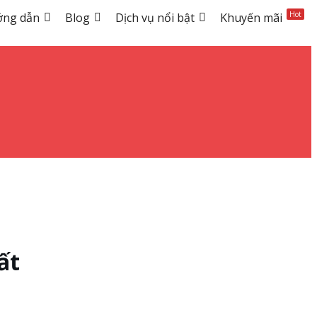
Hot
ướng dẫn
Blog
Dịch vụ nổi bật
Khuyến mãi
ất