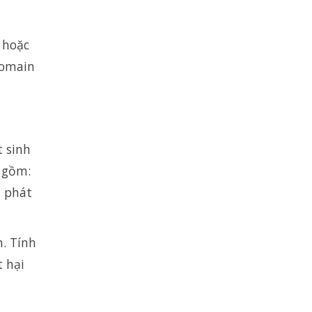
 hoặc
domain
t sinh
 gồm:
ụ phát
. Tính
t hại