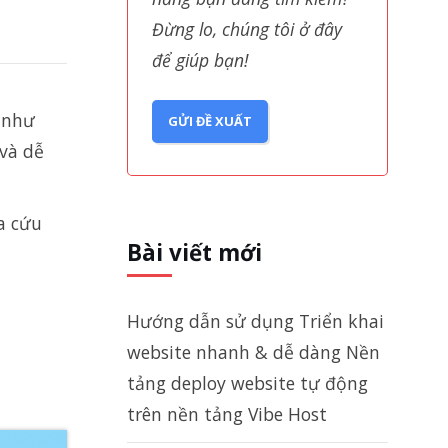
Đừng lo, chúng tôi ở đây
để giúp bạn!
 như
GỬI ĐỀ XUẤT
 và dễ
a cứu
Bài viết mới
Hướng dẫn sử dụng Triển khai
website nhanh & dễ dàng Nền
tảng deploy website tự động
trên nền tảng Vibe Host