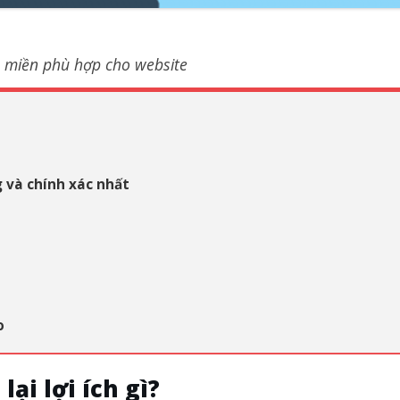
 miền phù hợp cho website
g và chính xác nhất
ão
ại lợi ích gì?