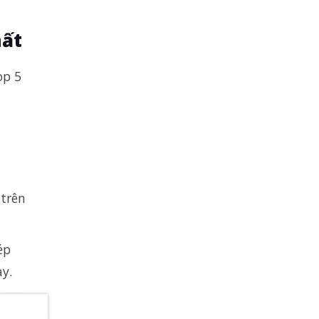
hất
op 5
 trên
ép
gày.