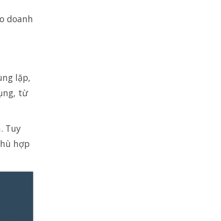
ho doanh
ùng lặp,
ụng, từ
. Tuy
phù hợp