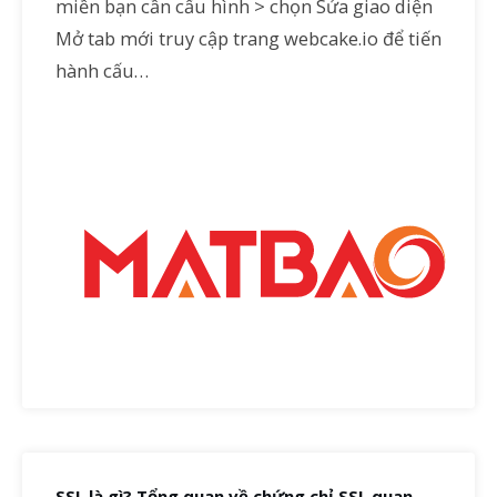
miền bạn cần cấu hình > chọn Sửa giao diện
Mở tab mới truy cập trang webcake.io để tiến
hành cấu…
SSL là gì? Tổng quan về chứng chỉ SSL quan