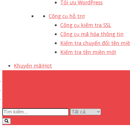
Tối ưu WordPress
Công cụ hỗ trợ
Công cụ kiểm tra SSL
Công cụ mã hóa thông tin
Kiểm tra chuyển đổi tên mi
Kiểm tra tên miền mới
Khuyến mãi
Hot
WordPress
WordPress Plugins