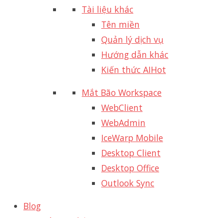
Tài liệu khác
Tên miền
Quản lý dịch vụ
Hướng dẫn khác
Kiến thức AI
Hot
Mắt Bão Workspace
WebClient
WebAdmin
IceWarp Mobile
Desktop Client
Desktop Office
Outlook Sync
Blog