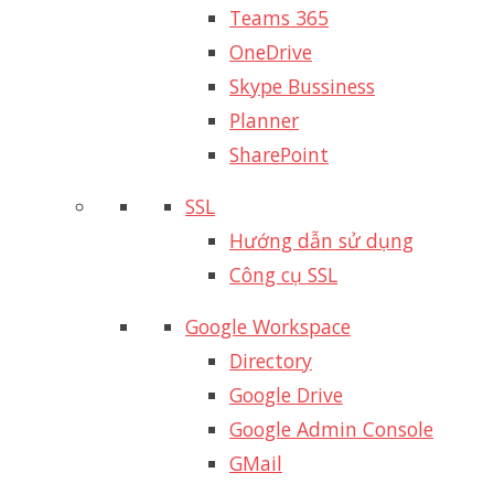
Teams 365
OneDrive
Skype Bussiness
Planner
SharePoint
SSL
Hướng dẫn sử dụng
Công cụ SSL
Google Workspace
Directory
Google Drive
Google Admin Console
GMail