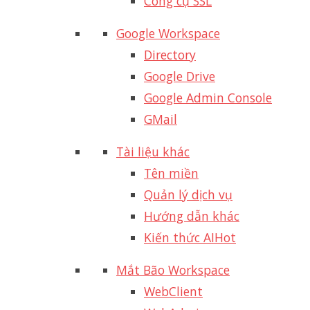
Công cụ SSL
Google Workspace
Directory
Google Drive
Google Admin Console
GMail
Tài liệu khác
Tên miền
Quản lý dịch vụ
Hướng dẫn khác
Kiến thức AI
Hot
Mắt Bão Workspace
WebClient