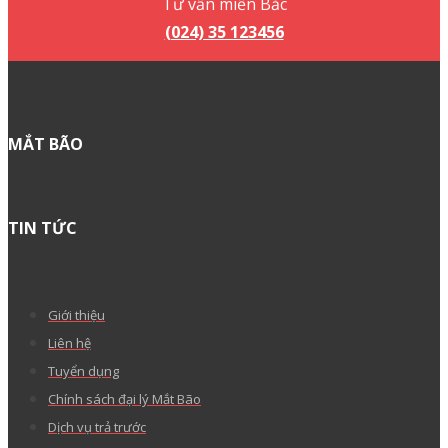
Tư vấn miền Bắc
(024) 35 123456
MẮT BÃO
TIN TỨC
Giới thiệu
Liên hệ
Tuyển dụng
Chính sách đại lý Mắt Bão
Dịch vụ trả trước