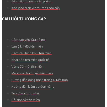
Đề xuất tính năng sản phẩm
Kho giao diện WordPress cao cấp
CÂU HỎI THƯỜNG GẶP
Cách tạo yêu cầu hỗ trợ
Lưu ý khi đặt tên miền
Cách cấu hình DNS tên miền
Khai báo tên miền quốc tế
Vòng đời một tên miền
Mở khoá để chuyển tên miền
Hướng dẫn đăng nhập trang ID Mắt Bão
Hướng dẫn kiểm tra đơn hàng
Từ vựng công nghệ
Hỏi đáp về tên miền