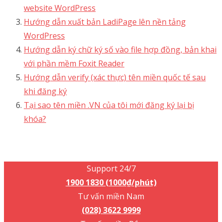
website WordPress
Hướng dẫn xuất bản LadiPage lên nền tảng
WordPress
Hướng dẫn ký chữ ký số vào file hợp đồng, bản khai
với phần mềm Foxit Reader
Hướng dẫn verify (xác thực) tên miền quốc tế sau
khi đăng ký
Tại sao tên miền .VN của tôi mới đăng ký lại bị
khóa?
Support 24/7
1900 1830 (1000₫/phút)
Support 24/7
1900 1830 (1000₫/phút)
Tư vấn miền Nam
(028) 3622 9999