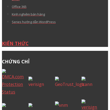
Office 365
Kinh nghiệm bán hàng
Series hướng dẫn WordPress
KIẾN THỨC
CHỨNG CHỈ