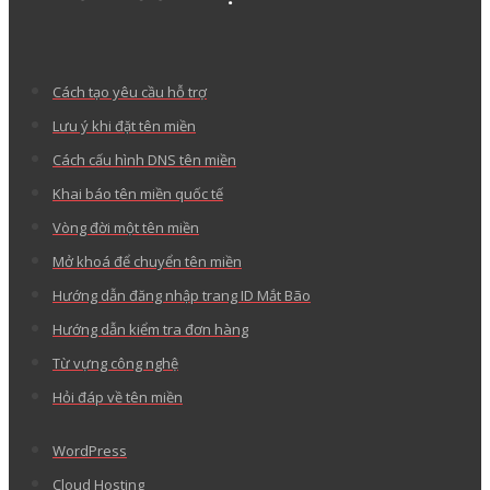
Cách tạo yêu cầu hỗ trợ
Lưu ý khi đặt tên miền
Cách cấu hình DNS tên miền
Khai báo tên miền quốc tế
Vòng đời một tên miền
Mở khoá để chuyển tên miền
Hướng dẫn đăng nhập trang ID Mắt Bão
Hướng dẫn kiểm tra đơn hàng
Từ vựng công nghệ
Hỏi đáp về tên miền
WordPress
Cloud Hosting