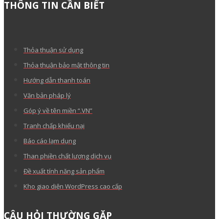
THÔNG TIN CẦN BIẾT
Thỏa thuận sử dụng
Thỏa thuận bảo mật thông tin
Hướng dẫn thanh toán
Văn bản pháp lý
Góp ý về tên miền “.VN”
Tranh chấp khiếu nại
Báo cáo lạm dụng
Than phiền chất lượng dịch vụ
Đề xuất tính năng sản phẩm
Kho giao diện WordPress cao cấp
CÂU HỎI THƯỜNG GẶP