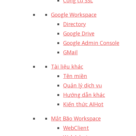
Công cụ SSL
Google Workspace
Directory
Google Drive
Google Admin Console
GMail
Tài liệu khác
Tên miền
Quản lý dịch vụ
Hướng dẫn khác
Kiến thức AI
Hot
Mắt Bão Workspace
WebClient