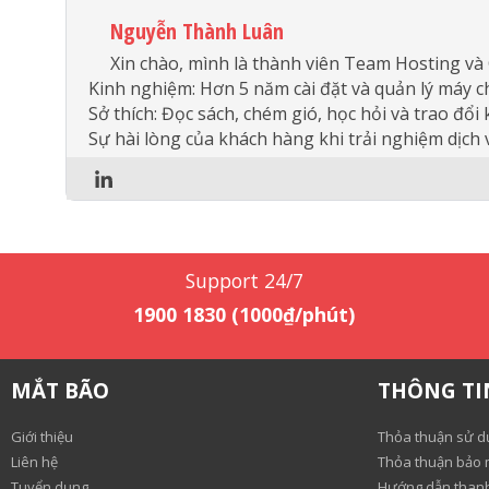
Nguyễn Thành Luân
Xin chào, mình là thành viên Team Hosting và
Kinh nghiệm: Hơn 5 năm cài đặt và quản lý máy 
Sở thích: Đọc sách, chém gió, học hỏi và trao đổi
Sự hài lòng của khách hàng khi trải nghiệm dịch v
Support 24/7
1900 1830 (1000₫/phút)
MẮT BÃO
THÔNG TI
Giới thiệu
Thỏa thuận sử d
Liên hệ
Thỏa thuận bảo m
Tuyển dụng
Hướng dẫn than