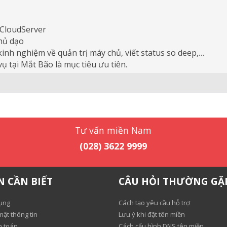
 CloudServer
chủ dạo
 kinh nghiệm về quản trị máy chủ, viết status so deep,…
ụ tại Mắt Bão là mục tiêu ưu tiên.
Tư vấn miền Nam
(028) 3622 9999
N CẦN BIẾT
CÂU HỎI THƯỜNG GẶ
ụng
Cách tạo yêu cầu hỗ trợ
ật thông tin
Lưu ý khi đặt tên miền
h toán
Cách cấu hình DNS tên miền