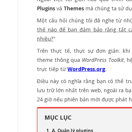
Plugins
và
Themes
mà chúng ta sử dụn
Một câu hỏi chúng tôi đã nghe từ nhữ
thế nào để bạn đảm bảo rằng tất cả
nhiều?
“
Trên thực tế, thực sự đơn giản: kh
theme thông qua
WordPress Toolkit
, h
trực tiếp từ
WordPress.org
.
Điều này có nghĩa rằng bạn có thể t
lưu trữ lớn nhất trên web, ngoài ra 
24 giờ nếu phiên bản mới được phát 
MỤC LỤC
A. Quản lý plugins