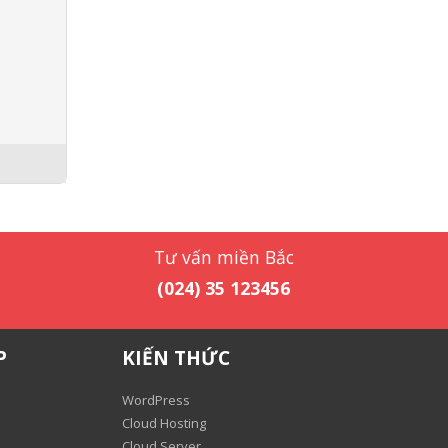
Tư vấn miền Bắc
(024) 35 123456
P
KIẾN THỨC
WordPress
Cloud Hosting
Cloud Server