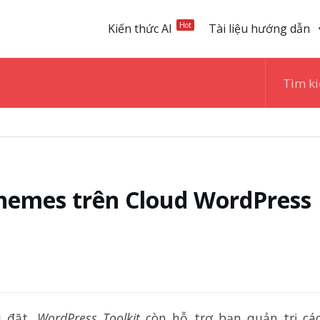
Hot
Kiến thức AI
Tài liệu hướng dẫn
Themes trên Cloud WordPress
i đặt,
WordPress Toolkit
còn hỗ trợ bạn quản trị cá