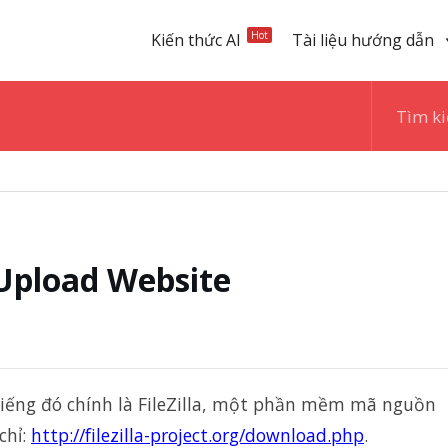
Hot
Kiến thức AI
Tài liệu hướng dẫn
 Upload Website
ếng đó chính là FileZilla, một phần mềm mã nguồn
chỉ:
http://filezilla-project.org/download.php
.