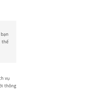
 bạn
 thể
ch vụ
ới thông