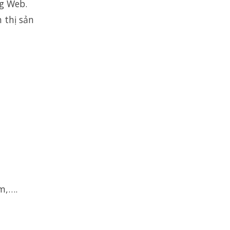
ng Web.
 thị sản
m,….