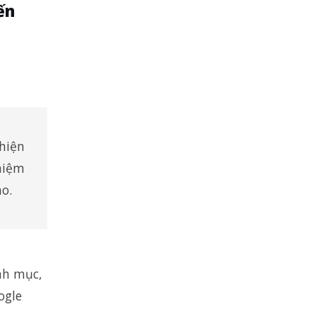
ến
hiện
hiệm
o.
nh mục,
ogle