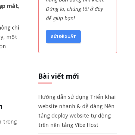
ẹp mắt,
Đừng lo, chúng tôi ở đây
để giúp bạn!
hông chỉ
ậy, một
GỬI ĐỀ XUẤT
họn
Bài viết mới
Hướng dẫn sử dụng Triển khai
n
website nhanh & dễ dàng Nền
tảng deploy website tự động
n trong
trên nền tảng Vibe Host