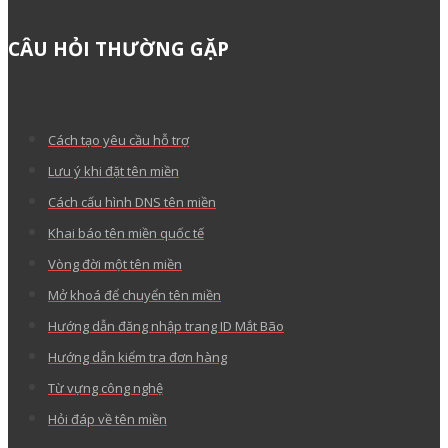
CÂU HỎI THƯỜNG GẶP
Cách tạo yêu cầu hỗ trợ
Lưu ý khi đặt tên miền
Cách cấu hình DNS tên miền
Khai báo tên miền quốc tế
Vòng đời một tên miền
Mở khoá để chuyển tên miền
Hướng dẫn đăng nhập trang ID Mắt Bão
Hướng dẫn kiểm tra đơn hàng
Từ vựng công nghệ
Hỏi đáp về tên miền