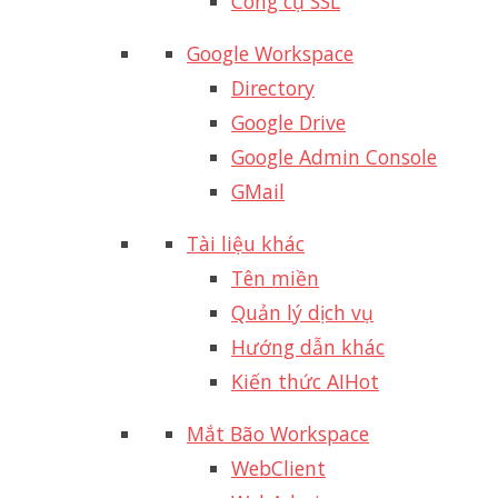
Công cụ SSL
Google Workspace
Directory
Google Drive
Google Admin Console
GMail
Tài liệu khác
Tên miền
Quản lý dịch vụ
Hướng dẫn khác
Kiến thức AI
Hot
Mắt Bão Workspace
WebClient