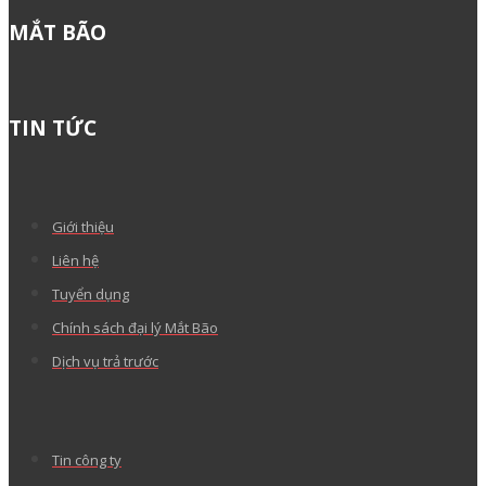
MẮT BÃO
TIN TỨC
Giới thiệu
Liên hệ
Tuyển dụng
Chính sách đại lý Mắt Bão
Dịch vụ trả trước
Tin công ty