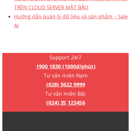
TRÊN CLOUD SERVER MẮT BÃO
Hướng dẫn quản lý dữ liệu và sản phẩm – Sale
AI
Support 24/7
1900 1830 (1000₫/phút)
Support 24/7
1900 1830 (1000₫/phút)
Tư vấn miền Nam
(028) 3622 9999
Tư vấn miền Bắc
(024) 35 123456