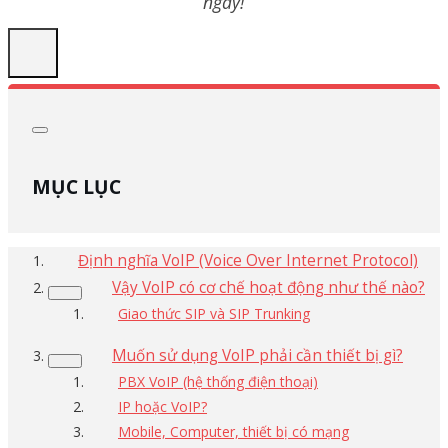
ngay!
MỤC LỤC
Định nghĩa VoIP (Voice Over Internet Protocol)
Vậy VoIP có cơ chế hoạt động như thế nào?
Giao thức SIP và SIP Trunking
Muốn sử dụng VoIP phải cần thiết bị gì?
PBX VoIP (hệ thống điện thoại)
IP hoặc VoIP?
Mobile, Computer, thiết bị có mạng