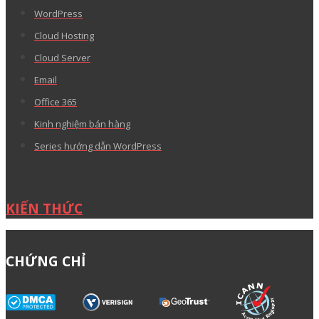
WordPress
Cloud Hosting
Cloud Server
Email
Office 365
Kinh nghiệm bán hàng
Series hướng dẫn WordPress
KIẾN THỨC
CHỨNG CHỈ