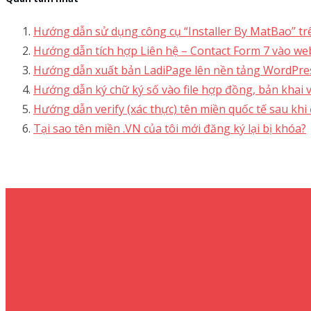
Hướng dẫn sử dụng công cụ “Installer By MatBao” t
Hướng dẫn tích hợp Liên hệ – Contact Form 7 vào we
Hướng dẫn xuất bản LadiPage lên nền tảng WordPre
Hướng dẫn ký chữ ký số vào file hợp đồng, bản khai 
Hướng dẫn verify (xác thực) tên miền quốc tế sau khi
Tại sao tên miền .VN của tôi mới đăng ký lại bị khóa?