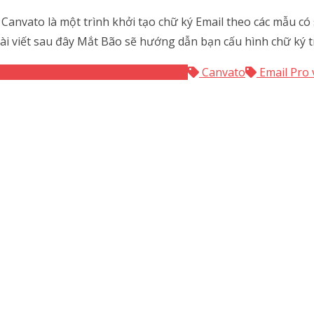
 Canvato là một trình khởi tạo chữ ký Email theo các mẫu c
 viết sau đây Mắt Bão sẽ hướng dẫn bạn cấu hình chữ ký tr
4
Canvato
Dành cho người dùng
Canvato
Email Pro 