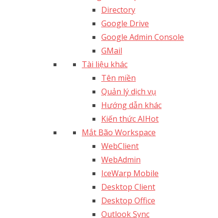
Directory
Google Drive
Google Admin Console
GMail
Tài liệu khác
Tên miền
Quản lý dịch vụ
Hướng dẫn khác
Kiến thức AI
Hot
Mắt Bão Workspace
WebClient
WebAdmin
IceWarp Mobile
Desktop Client
Desktop Office
Outlook Sync