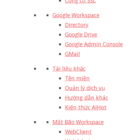
Công cụ SSL
Google Workspace
Directory
Google Drive
Google Admin Console
GMail
Tài liệu khác
Tên miền
Quản lý dịch vụ
Hướng dẫn khác
Kiến thức AI
Hot
Mắt Bão Workspace
WebClient