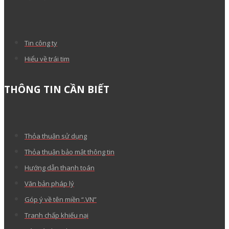
Tin công ty
Hiểu về trái tim
THÔNG TIN CẦN BIẾT
Thỏa thuận sử dụng
Thỏa thuận bảo mật thông tin
Hướng dẫn thanh toán
Văn bản pháp lý
Góp ý về tên miền “.VN”
Tranh chấp khiếu nại