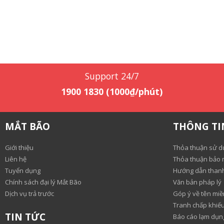
Support 24/7
1900 1830 (1000₫/phút)
MẮT BÃO
THÔNG TI
Giới thiệu
Thỏa thuận sử d
Liên hệ
Thỏa thuận bảo m
Tuyển dụng
Hướng dẫn than
Chính sách đại lý Mắt Bão
Văn bản pháp lý
Dịch vụ trả trước
Góp ý về tên miề
Tranh chấp khiếu
TIN TỨC
Báo cáo lạm dụn