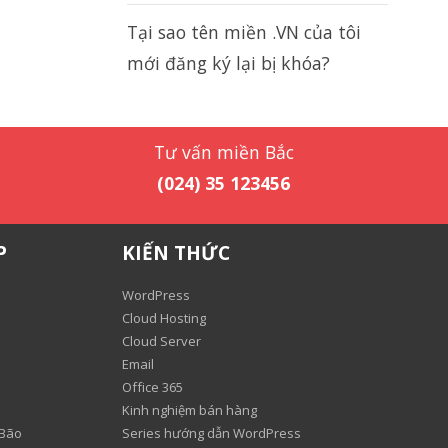
Tại sao tên miền .VN của tôi
mới đăng ký lại bị khóa?
Tư vấn miền Bắc
(024) 35 123456
P
KIẾN THỨC
WordPress
Cloud Hosting
Cloud Server
Email
Office 365
Kinh nghiệm bán hàng
 Bão
Series hướng dẫn WordPress