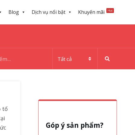
Hot
Blog
Dịch vụ nổi bật
Khuyến mãi
o tổ
ại
Góp ý sản phẩm?
hức