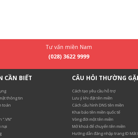
Tư vấn miền Nam
(028) 3622 9999
N CẦN BIẾT
CÂU HỎI THƯỜNG GẶ
ụng
Cách tạo yêu cầu hỗ trợ
ật thông tin
Lưu ý khi đặt tên miền
h toán
Cách cấu hình DNS tên miền
Khai báo tên miền quốc tế
n “.VN”
Vòng đời một tên miền
 nại
Mở khoá để chuyển tên miền
g
Hướng dẫn đăng nhập trang ID Mắt