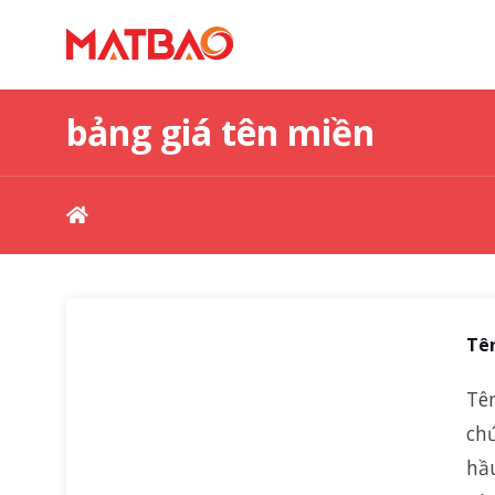
bảng giá tên miền
Tên
Tên
ch
hầu