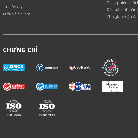
Than phiền chất 
Tin công ty
Đề xuất tính nă
Hiểu về trái tim
Kho giao diện W
CHỨNG CHỈ