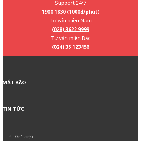
Góp ý sản phẩm?
Không thể tìm thấy tính năng bạn đang tìm kiếm?
Đừng lo, chúng tôi ở đây để giúp bạn!
Gửi đề xuất
Quan tâm nhất
Hướng dẫn sử dụng công cụ “Installer By MatBao”
trên WordPress Hosting
Hướng dẫn tích hợp Liên hệ – Contact Form 7 vào
website WordPress
Hướng dẫn xuất bản LadiPage lên nền tảng
WordPress
Hướng dẫn ký chữ ký số vào file hợp đồng, bản khai
với phần mềm Foxit Reader