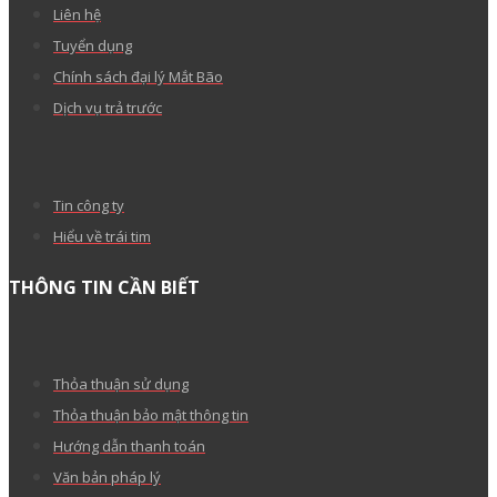
Hướng dẫn verify (xác thực) tên miền quốc tế sau
khi đăng ký
Tại sao tên miền .VN của tôi mới đăng ký lại bị
khóa?
Support 24/7
1900 1830 (1000₫/phút)
Support 24/7
1900 1830 (1000₫/phút)
Tư vấn miền Nam
(028) 3622 9999
Tư vấn miền Bắc
(024) 35 123456
MẮT BÃO