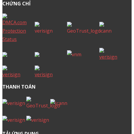
Cách tạo yêu cầu hỗ trợ
Lưu ý khi đặt tên miền
Cách cấu hình DNS tên miền
Khai báo tên miền quốc tế
Vòng đời một tên miền
Mở khoá để chuyển tên miền
Hướng dẫn đăng nhập trang ID Mắt Bão
Hướng dẫn kiểm tra đơn hàng
Từ vựng công nghệ
Hỏi đáp về tên miền
WordPress
Cloud Hosting
Cloud Server
Email
Office 365