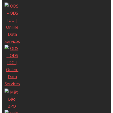
04/09/2002 bởi Sở Kế Hoạch và Đầu Tư Tp.
Hồ Chí Minh.
Giấy phép cung cấp dịch vụ Viễn thông số
247/GP-CVT cấp ngày 08 tháng 05 năm
2018.