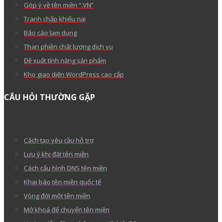
TIN TỨC
Giới thiệu
Liên hệ
Tuyển dụng
Chính sách đại lý Mắt Bão
Dịch vụ trả trước
Tin công ty
Hiểu về trái tim
THÔNG TIN CẦN BIẾT