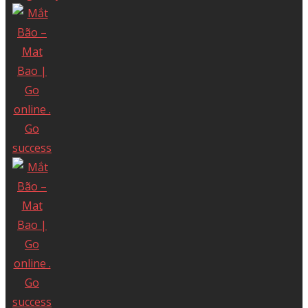
Nam
Điện thoại: (028) 3622 9999
VĂN PHÒNG MIỀN BẮC
Tầng 5, Tòa Rosary, 89 Lạc Long Quân, Phường Tây Hồ,
TP.Hà Nội, Việt Nam
Điện thoại: (024) 35 123456
Copyright© Mat Bao Company. All
Reserved.
Sử dụng nội dung ở trang này và dịch vụ
tại Mắt Bão có nghĩa là bạn đồng ý với
Thỏa thuận sử dụng
và
Chính sách bảo
mật
của chúng tôi.
Công ty cổ phần Mắt Bão - Giấy phép kinh
doanh số: 0302712571 cấp ngày