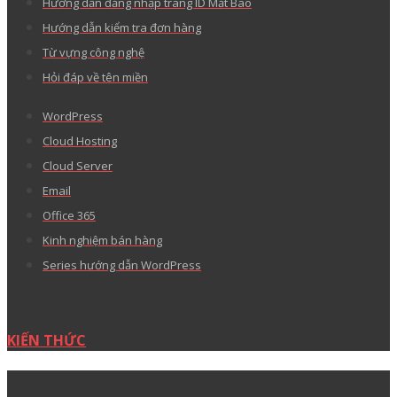
Thỏa thuận sử dụng
Thỏa thuận bảo mật thông tin
Hướng dẫn thanh toán
Văn bản pháp lý
Góp ý về tên miền “.VN”
Tranh chấp khiếu nại
Báo cáo lạm dụng
Than phiền chất lượng dịch vụ
Đề xuất tính năng sản phẩm
Kho giao diện WordPress cao cấp
CÂU HỎI THƯỜNG GẶP