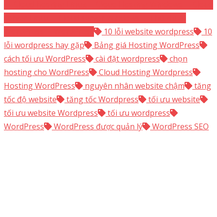
Cloud hosting Linux
Cloud Hosting Windows
Cloud
server Linux
Cloud server Windows
Thủ thuật
WordPress
WordPress
10 lỗi website wordpress
10
lỗi wordpress hay gặp
Bảng giá Hosting WordPress
cách tối ưu WordPress
cài đặt wordpress
chọn
hosting cho WordPress
Cloud Hosting Wordpress
Hosting WordPress
nguyên nhân website chậm
tăng
tốc độ website
tăng tốc Wordpress
tối ưu website
tối ưu website Wordpress
tối ưu wordpress
WordPress
WordPress được quản lý
WordPress SEO