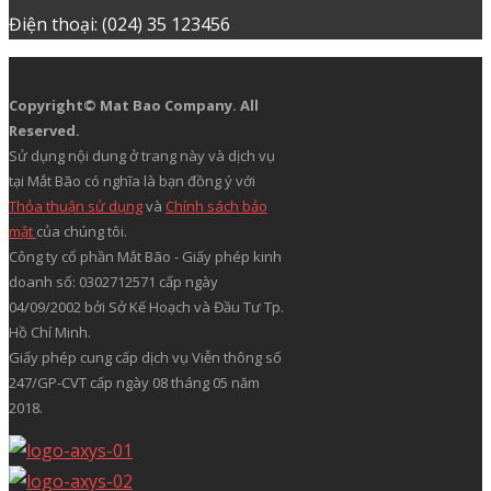
THANH TOÁN
TẢI ỨNG DỤNG
TRỤ SỞ CHÍNH
12A Núi Thành, Phường Tân Bình, TP.Hồ Chí Minh, Việt
Nam
VĂN PHÒNG MIỀN NAM
12A Núi Thành, Phường Tân Bình, TP.Hồ Chí Minh, Việt