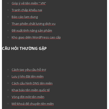
Góp ý về tên miền “.VN”
Tranh chấp khiếu nại
Báo cáo lạm dụng
Than phiền chất lượng dịch vụ
Đề xuất tính năng sản phẩm
Kho giao diện WordPress cao cấp
CÂU HỎI THƯỜNG GẶP
Cách tạo yêu cầu hỗ trợ
Lưu ý khi đặt tên miền
Cách cấu hình DNS tên miền
Khai báo tên miền quốc tế
Vòng đời một tên miền
Mở khoá để chuyển tên miền