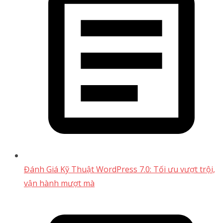
Đánh Giá Kỹ Thuật WordPress 7.0: Tối ưu vượt trội,
vận hành mượt mà