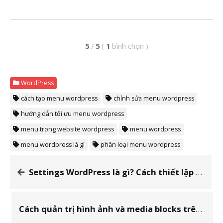
5
/
5
(
1
bình chọn
)
WordPress
cách tạo menu wordpress
chỉnh sửa menu wordpress
hướng dẫn tối ưu menu wordpress
menu trong website wordpress
menu wordpress
menu wordpress là gì
phân loại menu wordpress
Settings WordPress là gì? Cách thiết lập Setting WordPress
Cách quản trị hình ảnh và media blocks trên WordPress