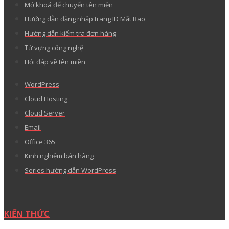
Mở khoá để chuyển tên miền
Hướng dẫn đăng nhập trang ID Mắt Bão
Hướng dẫn kiểm tra đơn hàng
Từ vựng công nghệ
Hỏi đáp về tên miền
WordPress
Cloud Hosting
Cloud Server
Email
Office 365
Kinh nghiệm bán hàng
Series hướng dẫn WordPress
KIẾN THỨC