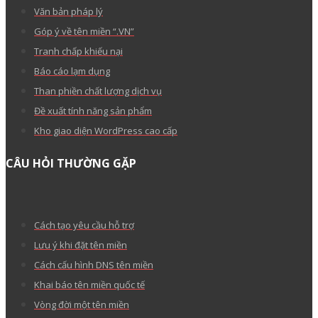
Văn bản pháp lý
Góp ý về tên miền “.VN”
Tranh chấp khiếu nại
Báo cáo lạm dụng
Than phiền chất lượng dịch vụ
Đề xuất tính năng sản phẩm
Kho giao diện WordPress cao cấp
CÂU HỎI THƯỜNG GẶP
Cách tạo yêu cầu hỗ trợ
Lưu ý khi đặt tên miền
Cách cấu hình DNS tên miền
Khai báo tên miền quốc tế
Vòng đời một tên miền