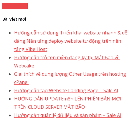
Gửi đề xuất
Bài viết mới
Hướng dẫn sử dụng Triển khai website nhanh & dễ
dàng Nền tảng deploy website tự động trên nền
tảng Vibe Host
Hướng dẫn trỏ tên miền đăng ký tại Mắt Bão về
Webcake
Giải thích về dung lượng Other Usage trên hosting
cPanel
Hướng dẫn tạo Website Landing Page – Sale AI
HƯỚNG DẪN UPDATE n8n LÊN PHIÊN BẢN MỚI
TRÊN CLOUD SERVER MẮT BÃO
Hướng dẫn quản lý dữ liệu và sản phẩm – Sale AI
Support 24/7