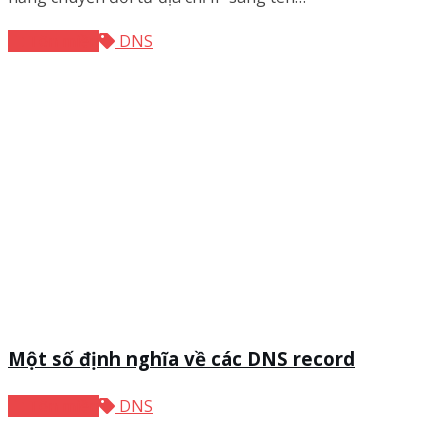
Tên miền
DNS
Một số định nghĩa về các DNS record
Tên miền
DNS