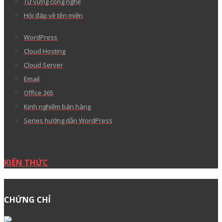
Từ vựng công nghệ
Hỏi đáp về tên miền
WordPress
Cloud Hosting
Cloud Server
Email
Office 365
Kinh nghiệm bán hàng
Series hướng dẫn WordPress
KIẾN THỨC
CHỨNG CHỈ