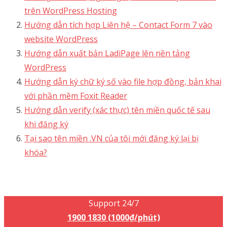
trên WordPress Hosting
Hướng dẫn tích hợp Liên hệ – Contact Form 7 vào
website WordPress
Hướng dẫn xuất bản LadiPage lên nền tảng
WordPress
Hướng dẫn ký chữ ký số vào file hợp đồng, bản khai
với phần mềm Foxit Reader
Hướng dẫn verify (xác thực) tên miền quốc tế sau
khi đăng ký
Tại sao tên miền .VN của tôi mới đăng ký lại bị
khóa?
Support 24/7
1900 1830 (1000₫/phút)
Support 24/7
1900 1830 (1000₫/phút)