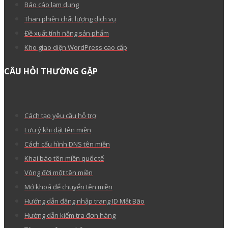
Báo cáo lạm dụng
Than phiền chất lượng dịch vụ
Đề xuất tính năng sản phẩm
Kho giao diện WordPress cao cấp
CÂU HỎI THƯỜNG GẶP
Cách tạo yêu cầu hỗ trợ
Lưu ý khi đặt tên miền
Cách cấu hình DNS tên miền
Khai báo tên miền quốc tế
Vòng đời một tên miền
Mở khoá để chuyển tên miền
Hướng dẫn đăng nhập trang ID Mắt Bão
Hướng dẫn kiểm tra đơn hàng