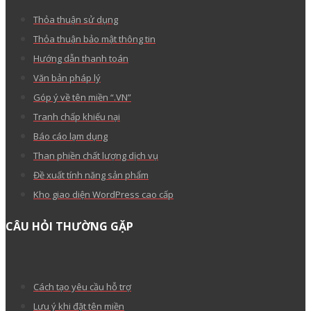
(024) 35 123456
MẮT BÃO
TIN TỨC
Giới thiệu
Liên hệ
Tuyển dụng
Chính sách đại lý Mắt Bão
Dịch vụ trả trước