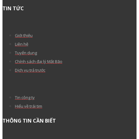
Hướng dẫn xuất bản LadiPage lên nền tảng
WordPress
Hướng dẫn ký chữ ký số vào file hợp đồng, bản khai
với phần mềm Foxit Reader
Hướng dẫn verify (xác thực) tên miền quốc tế sau
khi đăng ký
Tại sao tên miền .VN của tôi mới đăng ký lại bị
khóa?
Support 24/7
1900 1830 (1000₫/phút)
Support 24/7
1900 1830 (1000₫/phút)
Tư vấn miền Nam
(028) 3622 9999
Tư vấn miền Bắc