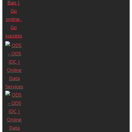
Sử dụng nội dung ở trang này và dịch vụ
tại Mắt Bão có nghĩa là bạn đồng ý với
Thỏa thuận sử dụng
và
Chính sách bảo
mật
của chúng tôi.
Công ty cổ phần Mắt Bão - Giấy phép kinh
doanh số: 0302712571 cấp ngày
04/09/2002 bởi Sở Kế Hoạch và Đầu Tư Tp.
Hồ Chí Minh.
Giấy phép cung cấp dịch vụ Viễn thông số
247/GP-CVT cấp ngày 08 tháng 05 năm
2018.