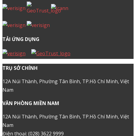
Cloud Hosting
Cloud Server
Email
Office 365
Kinh nghiệm bán hàng
Series hướng dẫn WordPress
KIẾN THỨC
CHỨNG CHỈ