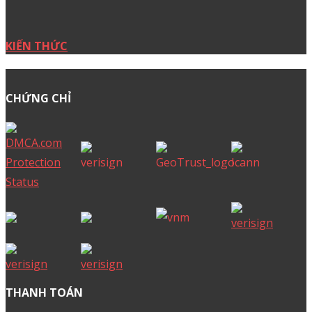
Kho giao diện WordPress cao cấp
CÂU HỎI THƯỜNG GẶP
Cách tạo yêu cầu hỗ trợ
Lưu ý khi đặt tên miền
Cách cấu hình DNS tên miền
Khai báo tên miền quốc tế
Vòng đời một tên miền
Mở khoá để chuyển tên miền
Hướng dẫn đăng nhập trang ID Mắt Bão
Hướng dẫn kiểm tra đơn hàng
Từ vựng công nghệ
Hỏi đáp về tên miền
WordPress