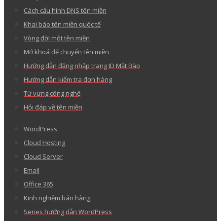
Tin công ty
Hiểu về trái tim
THÔNG TIN CẦN BIẾT
Thỏa thuận sử dụng
Thỏa thuận bảo mật thông tin
Hướng dẫn thanh toán
Văn bản pháp lý
Góp ý về tên miền “.VN”
Tranh chấp khiếu nại
Báo cáo lạm dụng
Than phiền chất lượng dịch vụ
Đề xuất tính năng sản phẩm