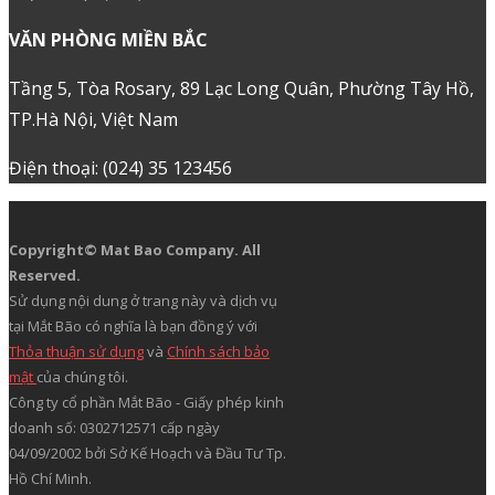
THANH TOÁN
TẢI ỨNG DỤNG
TRỤ SỞ CHÍNH