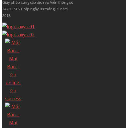
12A Núi Thành, Phường Tân Bình, TP.Hồ Chí Minh, Việt
Nam
VĂN PHÒNG MIỀN NAM
12A Núi Thành, Phường Tân Bình, TP.Hồ Chí Minh, Việt
Nam
Điện thoại: (028) 3622 9999
VĂN PHÒNG MIỀN BẮC
Tầng 5, Tòa Rosary, 89 Lạc Long Quân, Phường Tây Hồ,
TP.Hà Nội, Việt Nam
Điện thoại: (024) 35 123456
Copyright© Mat Bao Company. All
Reserved.