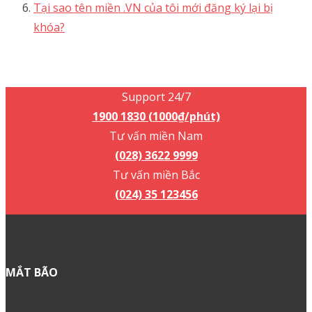
Góp ý sản phẩm?
Không thể tìm thấy tính năng bạn đang tìm kiếm?
Đừng lo, chúng tôi ở đây để giúp bạn!
Gửi đề xuất
Quan tâm nhất
Hướng dẫn sử dụng công cụ “Installer By MatBao”
trên WordPress Hosting
Hướng dẫn tích hợp Liên hệ – Contact Form 7 vào
website WordPress