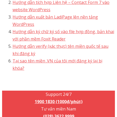
Hướng dẫn tích hợp Liên hệ – Contact Form 7 vào
website WordPress
Hướng dẫn xuất bản LadiPage lên nền tảng
WordPress
Hướng dẫn ký chữ ký số vào file hợp đồng, bản khai
với phần mềm Foxit Reader
Hướng dẫn verify (xác thực) tên miền quốc tế sau
khi đăng ký
Tại sao tên miền .VN của tôi mới đăng ký lại bị
khóa?
Support 24/7
1900 1830 (1000₫/phút)
Support 24/7
1900 1830 (1000₫/phút)
Tư vấn miền Nam
(028) 3622 9999