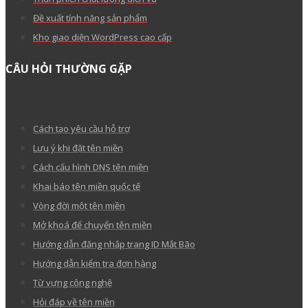
Đề xuất tính năng sản phẩm
Kho giao diện WordPress cao cấp
CÂU HỎI THƯỜNG GẶP
Cách tạo yêu cầu hỗ trợ
Lưu ý khi đặt tên miền
Cách cấu hình DNS tên miền
Khai báo tên miền quốc tế
Vòng đời một tên miền
Mở khoá để chuyển tên miền
Hướng dẫn đăng nhập trang ID Mắt Bão
Hướng dẫn kiểm tra đơn hàng
Từ vựng công nghệ
Hỏi đáp về tên miền