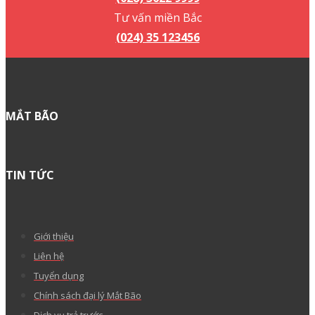
Tư vấn miền Bắc
(024) 35 123456
MẮT BÃO
TIN TỨC
Giới thiệu
Liên hệ
Tuyển dụng
Chính sách đại lý Mắt Bão