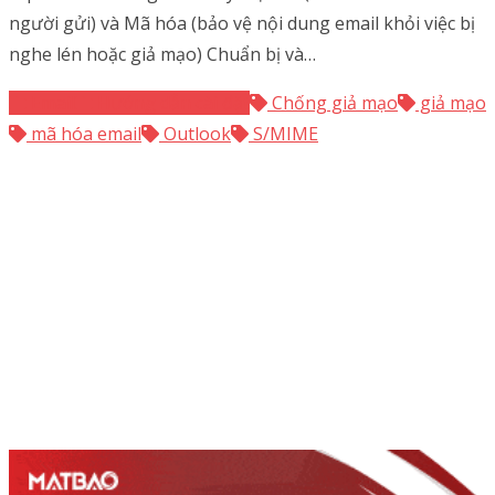
người gửi) và Mã hóa (bảo vệ nội dung email khỏi việc bị
nghe lén hoặc giả mạo) Chuẩn bị và…
Email
Hướng dẫn cài đặt
Chống giả mạo
giả mạo
mã hóa email
Outlook
S/MIME