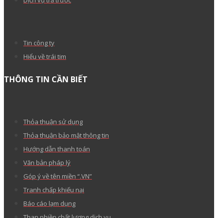
Dịch vụ trả trước
Tin công ty
Hiểu về trái tim
THÔNG TIN CẦN BIẾT
Thỏa thuận sử dụng
Thỏa thuận bảo mật thông tin
Hướng dẫn thanh toán
Văn bản pháp lý
Góp ý về tên miền “.VN”
Tranh chấp khiếu nại
Báo cáo lạm dụng
Than phiền chất lượng dịch vụ