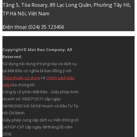
Tầng 5, Tòa Rosary, 89 Lạc Long Quân, Phường Tây Hồ,
TP.Hà Nội, Việt Nam
Điện thoại: (024) 35 123456
Copyright© Mat Bao Company. All
Reserved.
Sử dụng nội dung ở trang này và dịch vụ
tại Mắt Bão có nghĩa là bạn đồng ý với
Thỏa thuận sử dụng
và
Chính sách bảo
mật
của chúng tôi.
Công ty cổ phần Mắt Bão - Giấy phép kinh
doanh số: 0302712571 cấp ngày
04/09/2002 bởi Sở Kế Hoạch và Đầu Tư Tp.
Hồ Chí Minh.
Giấy phép cung cấp dịch vụ Viễn thông số
247/GP-CVT cấp ngày 08 tháng 05 năm
2018.