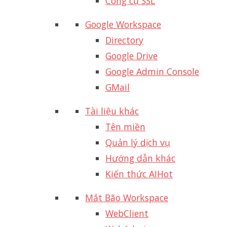
Công cụ SSL
Google Workspace
Directory
Google Drive
Google Admin Console
GMail
Tài liệu khác
Tên miền
Quản lý dịch vụ
Hướng dẫn khác
Kiến thức AI
Hot
Mắt Bão Workspace
WebClient