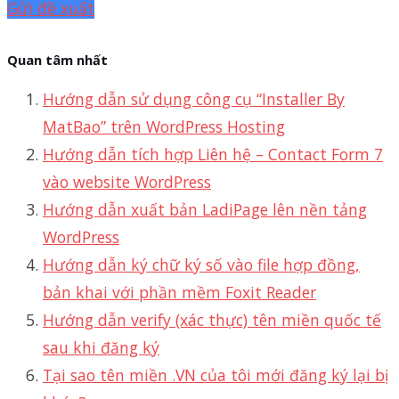
Gửi đề xuất
Quan tâm nhất
Hướng dẫn sử dụng công cụ “Installer By
MatBao” trên WordPress Hosting
Hướng dẫn tích hợp Liên hệ – Contact Form 7
vào website WordPress
Hướng dẫn xuất bản LadiPage lên nền tảng
WordPress
Hướng dẫn ký chữ ký số vào file hợp đồng,
bản khai với phần mềm Foxit Reader
Hướng dẫn verify (xác thực) tên miền quốc tế
sau khi đăng ký
Tại sao tên miền .VN của tôi mới đăng ký lại bị