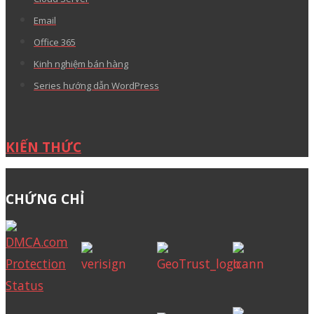
Email
Office 365
Kinh nghiệm bán hàng
Series hướng dẫn WordPress
KIẾN THỨC
CHỨNG CHỈ