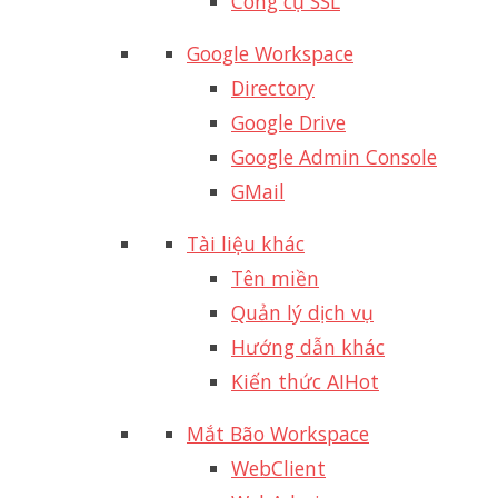
Công cụ SSL
Google Workspace
Directory
Google Drive
Google Admin Console
GMail
Tài liệu khác
Tên miền
Quản lý dịch vụ
Hướng dẫn khác
Kiến thức AI
Hot
Mắt Bão Workspace
WebClient