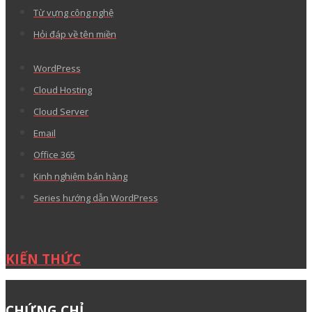
Từ vựng công nghệ
Hỏi đáp về tên miền
WordPress
Cloud Hosting
Cloud Server
Email
Office 365
Kinh nghiệm bán hàng
Series hướng dẫn WordPress
KIẾN THỨC
CHỨNG CHỈ