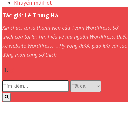
Khuyến mãi
Hot
Tác giả:
Lê Trung Hải
Xin chào, tôi là thành viên của Team WordPress. Sở
thích của tôi là: Tìm hiểu về mã nguồn WordPress, thiết
kế website WordPress, ... Hy vọng được giao lưu với các
đồng môn cùng sở thích.