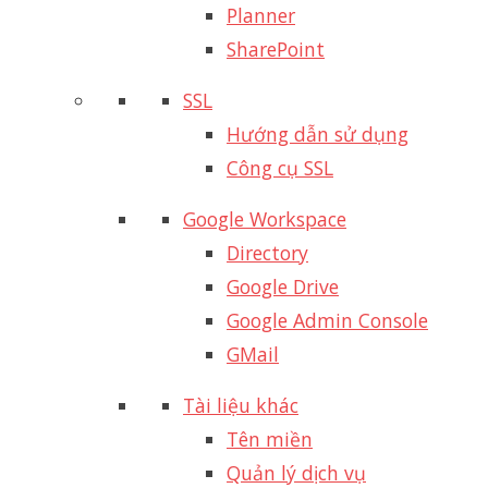
Planner
SharePoint
SSL
Hướng dẫn sử dụng
Công cụ SSL
Google Workspace
Directory
Google Drive
Google Admin Console
GMail
Tài liệu khác
Tên miền
Quản lý dịch vụ