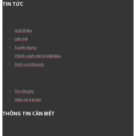
TIN TỨC
Giới thiệu
Liên hệ
Tuyển dụng
Chính sách đại lý Mắt Bão
Dịch vụ trả trước
Tin công ty
Hiểu về trái tim
THÔNG TIN CẦN BIẾT