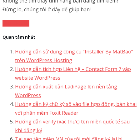
Không thể tìm thấy tính năng bạn đang tìm kiếm?
Đừng lo, chúng tôi ở đây để giúp bạn!
Gửi đề xuất
Quan tâm nhất
Hướng dẫn sử dụng công cụ “Installer By MatBao”
trên WordPress Hosting
Hướng dẫn tích hợp Liên hệ – Contact Form 7 vào
website WordPress
Hướng dẫn xuất bản LadiPage lên nền tảng
WordPress
Hướng dẫn ký chữ ký số vào file hợp đồng, bản khai
với phần mềm Foxit Reader
Hướng dẫn verify (xác thực) tên miền quốc tế sau
khi đăng ký
Tại sao tên miền .VN của tôi mới đăng ký lại bị