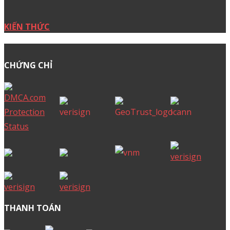
KIẾN THỨC
CHỨNG CHỈ
THANH TOÁN