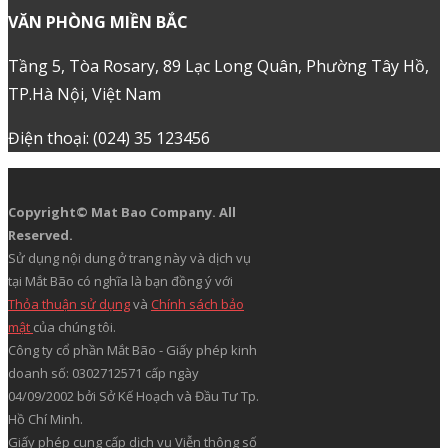
VĂN PHÒNG MIỀN BẮC
Tầng 5, Tòa Rosary, 89 Lạc Long Quân, Phường Tây Hồ,
TP.Hà Nội, Việt Nam
Điện thoại: (024) 35 123456
Copyright© Mat Bao Company. All
Reserved.
Sử dụng nội dung ở trang này và dịch vụ
tại Mắt Bão có nghĩa là bạn đồng ý với
Thỏa thuận sử dụng
và
Chính sách bảo
mật
của chúng tôi.
Công ty cổ phần Mắt Bão - Giấy phép kinh
doanh số: 0302712571 cấp ngày
04/09/2002 bởi Sở Kế Hoạch và Đầu Tư Tp.
Hồ Chí Minh.
Giấy phép cung cấp dịch vụ Viễn thông số