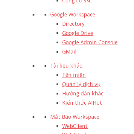
Công cụ SSL
Google Workspace
Directory
Google Drive
Google Admin Console
GMail
Tài liệu khác
Tên miền
Quản lý dịch vụ
Hướng dẫn khác
Kiến thức AI
Hot
Mắt Bão Workspace
WebClient