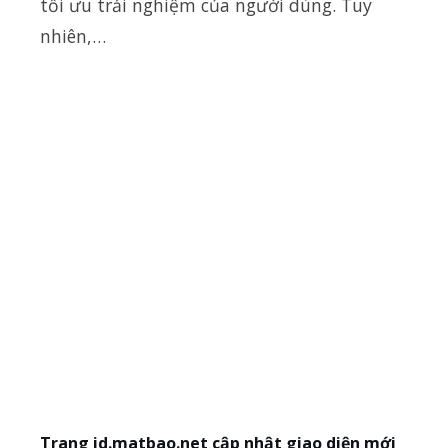
tối ưu trải nghiệm của người dùng. Tuy
nhiên,…
Trang id.matbao.net cập nhật giao diện mới