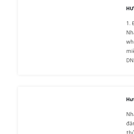
HƯ
1. 
Nh
wh
mi
DN
Hư
Nhằ
đă
thủ