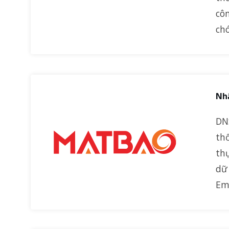
cô
chó
Nhậ
DN
th
th
dữ 
Em