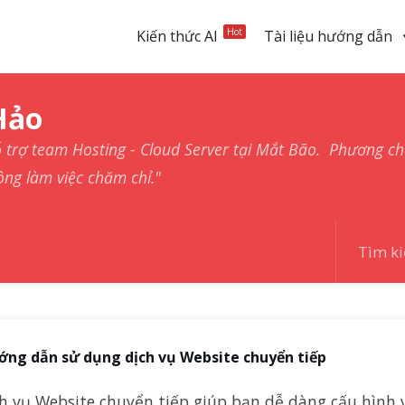
Hot
Kiến thức AI
Tài liệu hướng dẫn
Hảo
ỗ trợ team Hosting - Cloud Server tại Mắt Bão. Phương c
ông làm việc chăm chỉ."
ng dẫn sử dụng dịch vụ Website chuyển tiếp
ch vụ Website chuyển tiếp giúp bạn dễ dàng cấu hình 