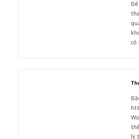
Để 
th
quả
kho
có
Tha
Đầ
htt
Wo
th
lý