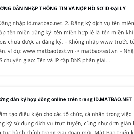
ỚNG DẪN NHẬP THÔNG TIN VÀ NỘP HỒ SƠ ID ĐẠI LÝ
Đăng nhập id.matbao.net. 2. Đăng ký dịch vụ tên miền
ập tên miền đăng ký: tên miền hợp lệ là tên miền khi
ois chưa được ai đăng ký. – Không nhập www trước t
ền. vì dụ: www.matbaotest.vn -> matbaotest.vn – Nh
S chuyển giao: Tên và IP cặp DNS phân giải…
ớng dẫn ký hợp đồng online trên trang ID.MATBAO.NET
m tạo điều kiện cho các tổ chức, cá nhân trong việc
ng ký sử dụng dịch vụ trực tuyến, cũng như đơn giản
 tục hành chính trong giai đoạn mới, Mắt Bão triển k