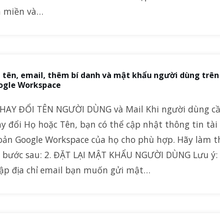
n miền và…
 tên, email, thêm bí danh và mật khẩu người dùng trên
ogle Workspace
THAY ĐỔI TÊN NGƯỜI DÙNG và Mail Khi người dùng c
y đổi Họ hoặc Tên, bạn có thể cập nhật thông tin tài
oản Google Workspace của họ cho phù hợp. Hãy làm t
c bước sau: 2. ĐẶT LẠI MẬT KHẨU NGƯỜI DÙNG Lưu ý:
ập địa chỉ email bạn muốn gửi mật…