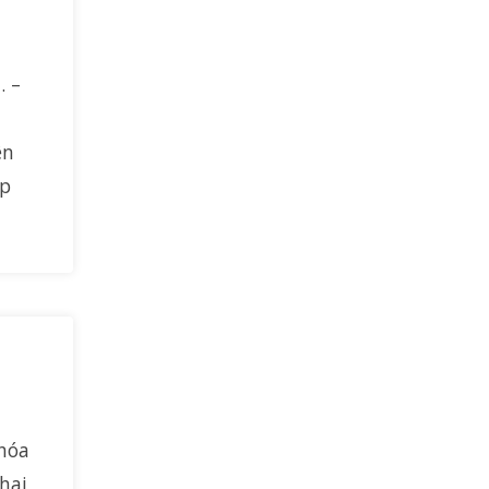
. –
ên
ập
 hóa
hai