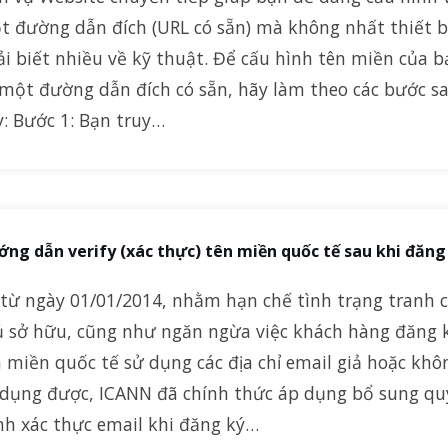
t đường dẫn đích (URL có sẵn) mà không nhất thiết 
i biết nhiều về kỹ thuật. Để cấu hình tên miền của b
 một đường dẫn đích có sẵn, hãy làm theo các bước s
y: Bước 1: Bạn truy…
ng dẫn verify (xác thực) tên miền quốc tế sau khi đăng
 từ ngày 01/01/2014, nhằm hạn chế tình trạng tranh 
ủ sở hữu, cũng như ngăn ngừa việc khách hàng đăng 
 miền quốc tế sử dụng các địa chỉ email giả hoặc khô
 dụng được, ICANN đã chính thức áp dụng bổ sung qu
nh xác thực email khi đăng ký…