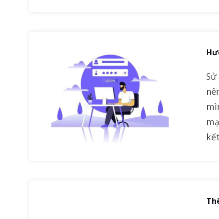
Hư
Sử
nê
mì
mạ
kế
Thê