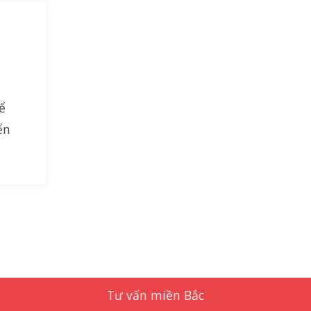
ể
ển
Tư vấn miền Bắc