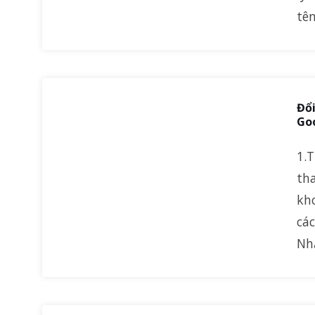
tê
Đổi
Go
1.
tha
kh
cá
Nh