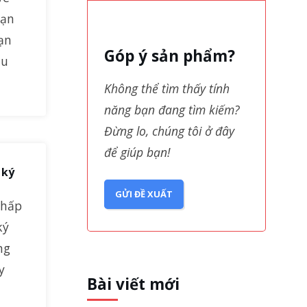
bạn
ạn
Góp ý sản phẩm?
au
Không thể tìm thấy tính
năng bạn đang tìm kiếm?
Đừng lo, chúng tôi ở đây
để giúp bạn!
 ký
GỬI ĐỀ XUẤT
chấp
ký
ng
y
Bài viết mới