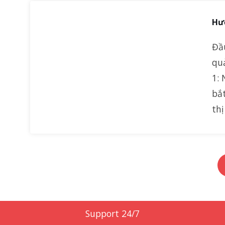
Hư
Đầu
qu
1: 
bắ
thị
Support 24/7