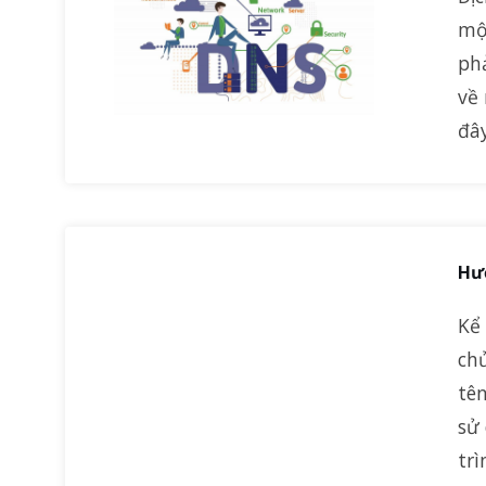
mộ
phả
về
đâ
Hướ
Kể
ch
tên
sử
trì