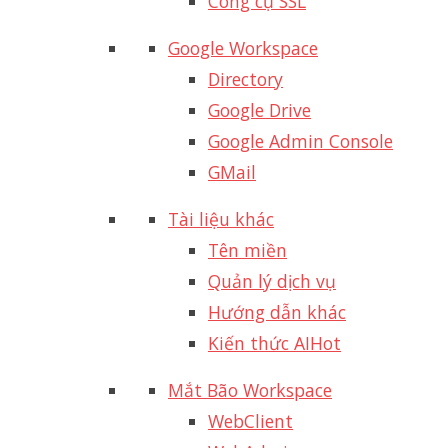
Công cụ SSL
Google Workspace
Directory
Google Drive
Google Admin Console
GMail
Tài liệu khác
Tên miền
Quản lý dịch vụ
Hướng dẫn khác
Kiến thức AI
Hot
Mắt Bão Workspace
WebClient