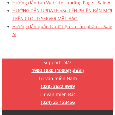
Hướng dẫn tạo Website Landing Page – Sale AI
HƯỚNG DẪN UPDATE n8n LÊN PHIÊN BẢN MỚI
TRÊN CLOUD SERVER MẮT BÃO
Hướng dẫn quản lý dữ liệu và sản phẩm – Sale
AI
Support 24/7
1900 1830 (1000₫/phút)
Support 24/7
1900 1830 (1000₫/phút)
Tư vấn miền Nam
(028) 3622 9999
Tư vấn miền Bắc
(024) 35 123456