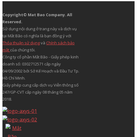
TẢI ỨNG DỤNG
TRỤ SỞ CHÍNH
12A Núi Thành, Phường Tân Bình, TP.Hồ Chí Minh, Việt
Nam
VĂN PHÒNG MIỀN NAM
12A Núi Thành, Phường Tân Bình, TP.Hồ Chí Minh, Việt
Nam
Điện thoại: (028) 3622 9999