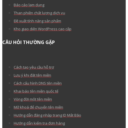
TIN TỨC
Giới thiệu
Liên hệ
Tuyển dụng
Chính sách đại lý Mắt Bão
Dịch vụ trả trước
Tin công ty
Hiểu về trái tim
THÔNG TIN CẦN BIẾT