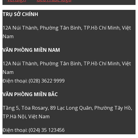
KIẾN THỨC
CHỨNG CHỈ
THANH TOÁN