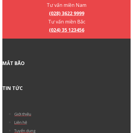
Không thể tìm thấy tính năng bạn đang tìm kiếm?
Đừng lo, chúng tôi ở đây để giúp bạn!
Gửi đề xuất
Quan tâm nhất
Hướng dẫn sử dụng công cụ “Installer By MatBao”
trên WordPress Hosting
Hướng dẫn tích hợp Liên hệ – Contact Form 7 vào
website WordPress
Hướng dẫn xuất bản LadiPage lên nền tảng
WordPress
Hướng dẫn ký chữ ký số vào file hợp đồng, bản khai
với phần mềm Foxit Reader
Hướng dẫn verify (xác thực) tên miền quốc tế sau
khi đăng ký