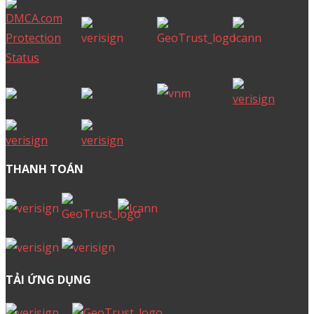
Cách cấu hình DNS tên miền
Khai báo tên miền quốc tế
Vòng đời một tên miền
Mở khoá để chuyển tên miền
Hướng dẫn đăng nhập trang ID Mắt Bão
Hướng dẫn kiểm tra đơn hàng
Từ vựng công nghệ
Hỏi đáp về tên miền
WordPress
Cloud Hosting
Cloud Server
Email
Office 365
Kinh nghiệm bán hàng
Series hướng dẫn WordPress