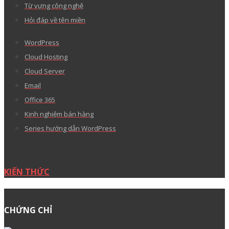
Thỏa thuận sử dụng
Thỏa thuận bảo mật thông tin
Hướng dẫn thanh toán
Văn bản pháp lý
Góp ý về tên miền “.VN”
Tranh chấp khiếu nại
Báo cáo lạm dụng
Than phiền chất lượng dịch vụ
Đề xuất tính năng sản phẩm
Kho giao diện WordPress cao cấp
CÂU HỎI THƯỜNG GẶP
Cách tạo yêu cầu hỗ trợ
Lưu ý khi đặt tên miền