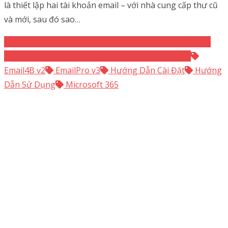
là thiết lập hai tài khoản email – với nhà cung cấp thư cũ
và mới, sau đó sao…
Email
Email 4B v2
Email Pro v3
Hướng dẫn cài
đặt
Hướng dẫn sử dụng
Microsoft Office 365
Email4B v2
EmailPro v3
Hướng Dẫn Cài Đặt
Hướng
Dẫn Sử Dụng
Microsoft 365