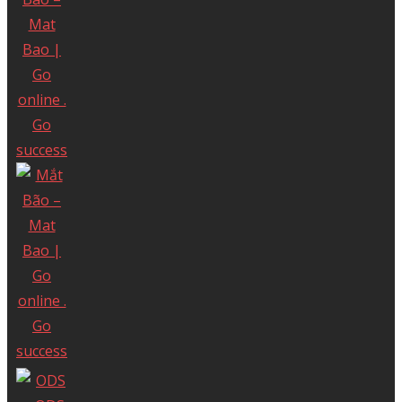
VĂN PHÒNG MIỀN BẮC
Tầng 5, Tòa Rosary, 89 Lạc Long Quân, Phường Tây Hồ,
TP.Hà Nội, Việt Nam
Điện thoại: (024) 35 123456
Copyright© Mat Bao Company. All
Reserved.
Sử dụng nội dung ở trang này và dịch vụ
tại Mắt Bão có nghĩa là bạn đồng ý với
Thỏa thuận sử dụng
và
Chính sách bảo
mật
của chúng tôi.
Công ty cổ phần Mắt Bão - Giấy phép kinh
doanh số: 0302712571 cấp ngày
04/09/2002 bởi Sở Kế Hoạch và Đầu Tư Tp.
Hồ Chí Minh.