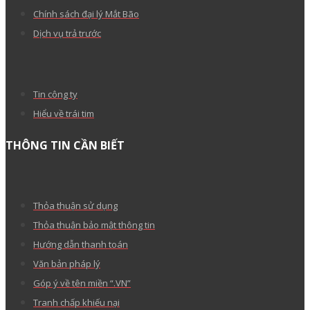
Tại sao tên miền .VN của tôi mới đăng ký lại bị
khóa?
Support 24/7
1900 1830 (1000₫/phút)
Support 24/7
1900 1830 (1000₫/phút)
Tư vấn miền Nam
(028) 3622 9999
Tư vấn miền Bắc
(024) 35 123456
MẮT BÃO